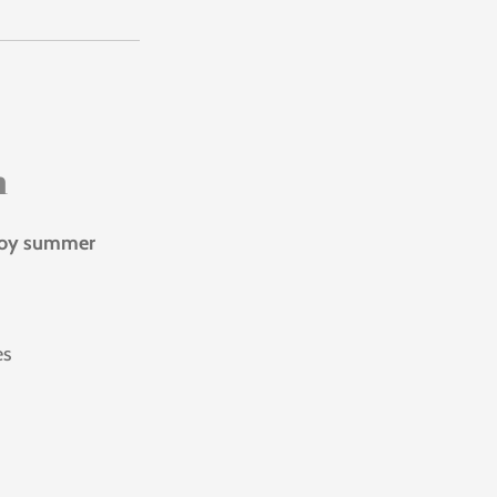
n
njoy summer
es