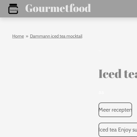
Gourmetfood
Ga
direct
naar
Home
»
Dammann iced tea mocktail
de
hoofdinhoud
..
Iced te
aa
Meer recepten
Iced tea Enjoy 