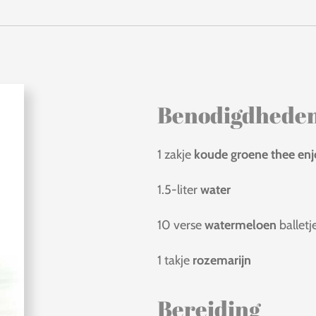
Benodigdhede
1 zakje
koude groene thee e
1.5-liter
water
10 verse
watermeloen
balletj
1 takje
rozemarijn
Bereiding