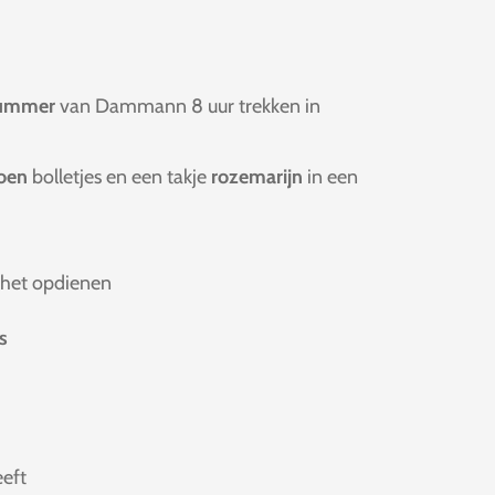
summer
van Dammann 8 uur trekken in
oen
bolletjes en een takje
rozemarijn
in een
 het opdienen
js
eeft