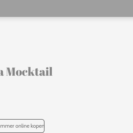
a Mocktail
summer online kopen