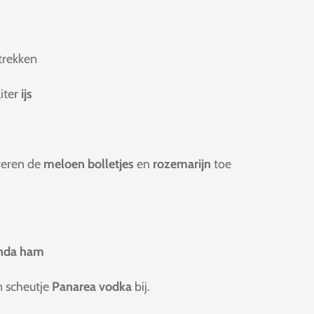
trekken
liter
ijs
veren de
meloen bolletjes
en
rozemarijn
toe
nda ham
n scheutje
Panarea vodka
bij.